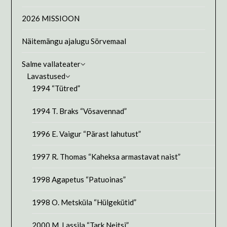
2026 MISSIOON
Näitemängu ajalugu Sörvemaal
Salme vallateater
Lavastused
1994 “Tütred”
1994 T. Braks “Võsavennad”
1996 E. Vaigur “Pärast lahutust”
1997 R. Thomas “Kaheksa armastavat naist”
1998 Agapetus “Patuoinas”
1998 O. Metsküla “Hülgekütid”
2000 M. Lassila “Tark Neitsi”