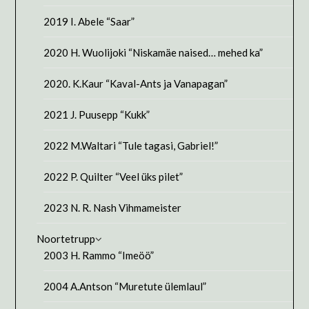
2019 I. Abele “Saar”
2020 H. Wuolijoki “Niskamäe naised… mehed ka”
2020. K.Kaur “Kaval-Ants ja Vanapagan”
2021 J. Puusepp “Kukk”
2022 M.Waltari “Tule tagasi, Gabriel!”
2022 P. Quilter “Veel üks pilet”
2023 N. R. Nash Vihmameister
Noortetrupp
2003 H. Rammo “Imeöö”
2004 A.Antson “Muretute ülemlaul”