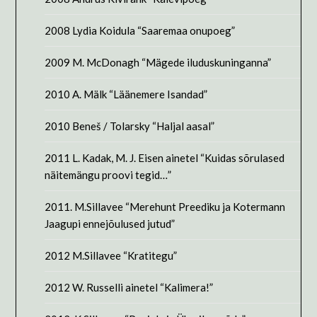
2008 Lydia Koidula “Saaremaa onupoeg”
2009 M. McDonagh “Mägede iluduskuninganna”
2010 A. Mälk “Läänemere Isandad”
2010 Beneš / Tolarsky “Haljal aasal”
2011 L. Kadak, M. J. Eisen ainetel “Kuidas sõrulased
näitemängu proovi tegid…”
2011. M.Sillavee “Merehunt Preediku ja Kotermann
Jaagupi ennejõulused jutud”
2012 M.Sillavee “Kratitegu”
2012 W. Russelli ainetel “Kalimera!”