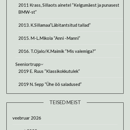
2011 Krass, Sillaots ainetel “Kelgumäest ja punasest
BMW-st”
2013. K.Sillamaa”Läbitantsitud tallad”
2015. M-L.Mikola “Anni -Manni”
2016. T.Ojalo/K.Maimik “Mis valemiga?”
Seeniortrupp
2019 E. Ruus “Klassikokkutulek”
2019 N. Sepp “Ühe öö saladused”
TEISED MEIST
veebruar 2026