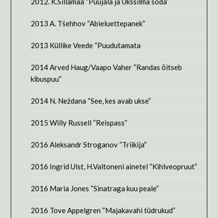
2012. K.Sillamaa “Puujala ja Ükssilma sõda”
2013 A. Tšehhov “Abieluettepanek”
2013 Küllike Veede “Puudutamata
2014 Arved Haug/Vaapo Vaher “Randas õitseb
kibuspuu”
2014 N. Neždana “See, kes avab ukse”
2015 Willy Russell “Reispass”
2016 Aleksandr Stroganov “Triikija”
2016 Ingrid Ulst, H.Valtoneni ainetel “Kihlveopruut”
2016 Maria Jones “Sinatraga kuu peale”
2016 Tove Appelgren “Majakavahi tüdrukud”