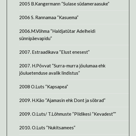
2005 B.Kangermann “Sulase südameraasuke”
2006 S. Rannamaa “Kasuema”
2006.M.Võhma “Haldjatütar Adelheidi
sünnipäevapidu”
2007. Estraadikava “Elust enesest”
2007. H.Põvvat “Surra-murra jõulumaa ehk
jõuluetenduse avalik lindistus”
2008 O.Luts “Kapsapea”
2009. H.Käo “Ajamasin ehk Dont ja sõbrad”
2009. O.Luts/ T.Lõhmuste “Pildikesi “Kevadest””
2010. O.Luts “Nukitsamees”