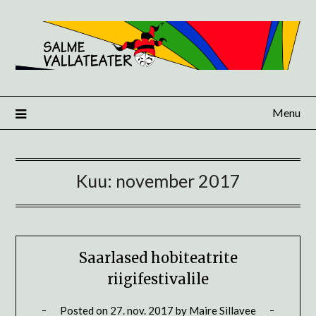
Skip
to
content
Menu
Kuu:
november 2017
Saarlased hobiteatrite
riigifestivalile
Posted on
27. nov. 2017
by
Maire Sillavee